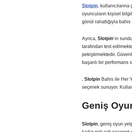
Slotpin
, kullanıcılarına
oyuncuların kişisel bilgi
gönül rahatlığıyla bahis 
Ayrıca,
Slotpin
‘ın sund
tarafından test edilmekt
pekiştirmektedir. Güvenl
başarılı bir performans s
,
Slotpin
Bahis ile Her Y
seçenek sunuyor. Kullanıc
Geniş Oyun
Slotpin
, geniş oyun yelp
kadar pek çok seçenek su