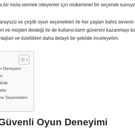
 bir mola vermek isteyenler için mükemmel bir seçenek sunuyo
 arayüzü ve çeşitli oyun seçenekleri ile her yaştan bahis severin i
 ve müşteri desteği ile de kullanıcıların güvenini kazanmayı ba
ajları ve özellikleri daha detaylı bir şekilde inceleyelim.
un Deneyimi
ri
irlik
slar
me Seçenekleri
e Güvenli Oyun Deneyimi