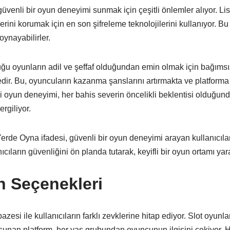
 güvenli bir oyun deneyimi sunmak için çeşitli önlemler alıyor. Lis
lerini korumak için en son şifreleme teknolojilerini kullanıyor. Bu
oynayabilirler.
uğu oyunların adil ve şeffaf olduğundan emin olmak için bağımsı
edir. Bu, oyuncuların kazanma şanslarını artırmakta ve platform
i oyun deneyimi, her bahis severin öncelikli beklentisi olduğun
ergiliyor.
erde Oyna ifadesi, güvenli bir oyun deneyimi arayan kullanıcılar
ıların güvenliğini ön planda tutarak, keyifli bir oyun ortamı yara
 Seçenekleri
azesi ile kullanıcıların farklı zevklerine hitap ediyor. Slot oyu
nan platform, her yaş grubundan oyuncunun ilgisini çekiyor. Her