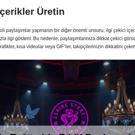
İçerikler Üretin
ili paylaşımlar yapmanın bir diğer önemli unsuru, ilgi çekici içeri
zla ilgi gösterir. Bu nedenle, paylaşımlarınıza dikkat çekici görs
ografikler, kısa videolar veya GIF’ler, takipçilerinizin dikkatini çek