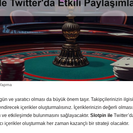
r Yapma
zgün ve yaratıcı olması da büyük önem taşır. Takipçilerinizin ilgis
recek içerikler oluşturmalısınız. İçeriklerinizin değerli olması, 
 ve etkileşimde bulunmasını sağlayacaktır.
Slotpin ile
Twitter’da
 içerikler oluşturmak her zaman kazançlı bir strateji olacaktır.