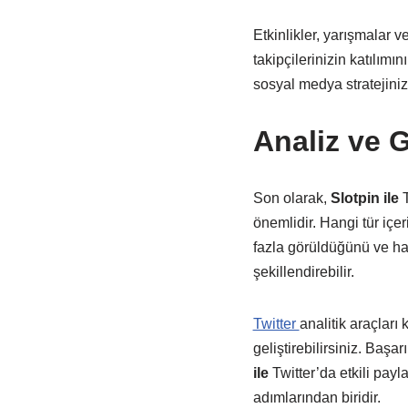
Etkinlikler, yarışmalar ve
takipçilerinizin katılımı
sosyal medya stratejiniz
Analiz ve G
Son olarak,
Slotpin ile
T
önemlidir. Hangi tür içe
fazla görüldüğünü ve han
şekillendirebilir.
Twitter
analitik araçları 
geliştirebilirsiniz. Başa
ile
Twitter’da etkili pay
adımlarından biridir.