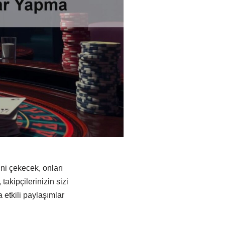
ini çekecek, onları
takipçilerinizin sizi
 etkili paylaşımlar