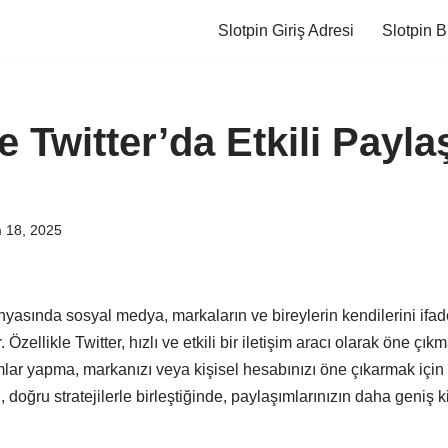
Slotpin Giriş Adresi
Slotpin B
le Twitter’da Etkili Payla
 18, 2025
ünyasında sosyal medya, markaların ve bireylerin kendilerini ifad
. Özellikle Twitter, hızlı ve etkili bir iletişim aracı olarak öne çık
ımlar yapma, markanızı veya kişisel hesabınızı öne çıkarmak için h
, doğru stratejilerle birleştiğinde, paylaşımlarınızın daha geniş k