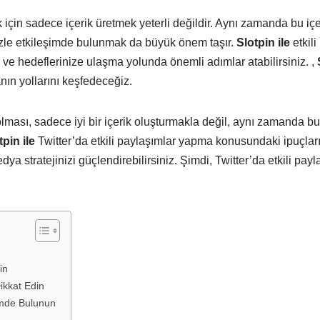
 için sadece içerik üretmek yeterli değildir. Aynı zamanda bu içer
zle etkileşimde bulunmak da büyük önem taşır.
Slotpin ile
etkili
ilir ve hedeflerinize ulaşma yolunda önemli adımlar atabilirsiniz. ,
nın yollarını keşfedeceğiz.
olması, sadece iyi bir içerik oluşturmakla değil, aynı zamanda bu 
tpin ile
Twitter’da etkili paylaşımlar yapma konusundaki ipuçlar
ya stratejinizi güçlendirebilirsiniz. Şimdi, Twitter’da etkili pa
tin
ikkat Edin
şimde Bulunun