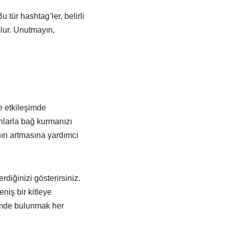
 tür hashtag’ler, belirli
olur. Unutmayın,
le etkileşimde
nlarla bağ kurmanızı
nın artmasına yardımcı
diğinizi gösterirsiniz.
eniş bir kitleye
şimde bulunmak her