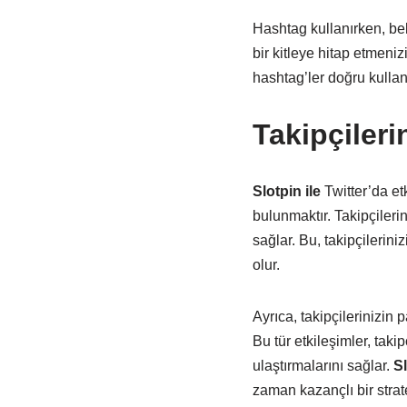
Hashtag kullanırken, beli
bir kitleye hitap etmeni
hashtag’ler doğru kullanı
Takipçiler
Slotpin ile
Twitter’da et
bulunmaktır. Takipçileri
sağlar. Bu, takipçilerin
olur.
Ayrıca, takipçilerinizin
Bu tür etkileşimler, taki
ulaştırmalarını sağlar.
Sl
zaman kazançlı bir strate