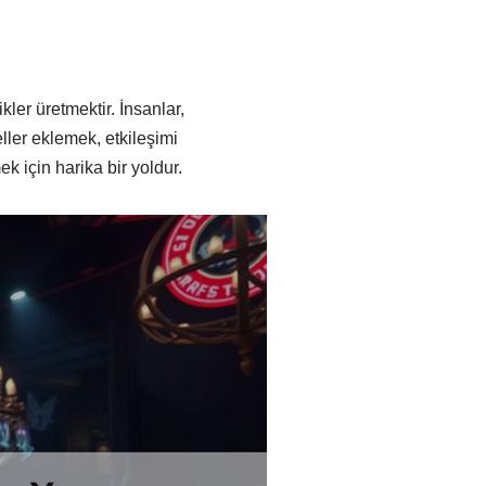
kler üretmektir. İnsanlar,
eller eklemek, etkileşimi
mek için harika bir yoldur.