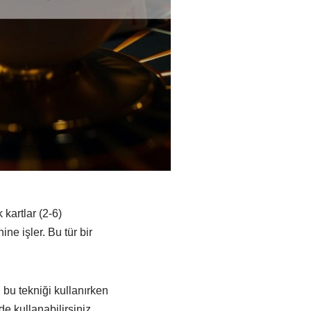
 kartlar (2-6)
ne işler. Bu tür bir
 bu tekniği kullanırken
de kullanabilirsiniz.