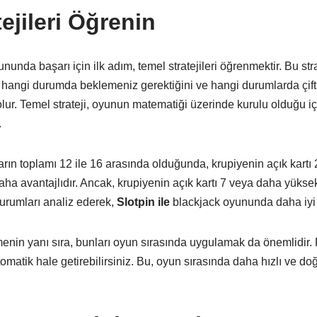
ejileri Öğrenin
nunda başarı için ilk adım, temel stratejileri öğrenmektir. Bu str
i, hangi durumda beklemeniz gerektiğini ve hangi durumlarda ç
lur. Temel strateji, oyunun matematiği üzerinde kurulu olduğu iç
.
arın toplamı 12 ile 16 arasında olduğunda, krupiyenin açık kartı 
aha avantajlıdır. Ancak, krupiyenin açık kartı 7 veya daha yükse
 durumları analiz ederek,
Slotpin ile
blackjack oyununda daha iyi ka
menin yanı sıra, bunları oyun sırasında uygulamak da önemlidir. 
p otomatik hale getirebilirsiniz. Bu, oyun sırasında daha hızlı ve d