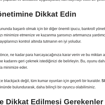
önetimine Dikkat Edin
nunda başarılı olmak için bir diğer önemli ipucu, bankroll yönet
ızı minimize etmenize ve kazanma şansınızı artırmanıza yardımcı o
ıplarınızı kontrol altında tutmanın en iyi yoludur.
ce, ne kadar para harcayacağınıza karar verin ve bu miktarı 
e kadarını geri çekmek istediğinizi de belirleyin. Bu, oyunu dah
 da minimize eder.
e blackjack değil, tüm kumar oyunları için geçerli bir kuraldır.
Sl
nünde bulundurarak, daha bilinçli bir oyuncu olabilirsiniz.
e Dikkat Edilmesi Gerekenler