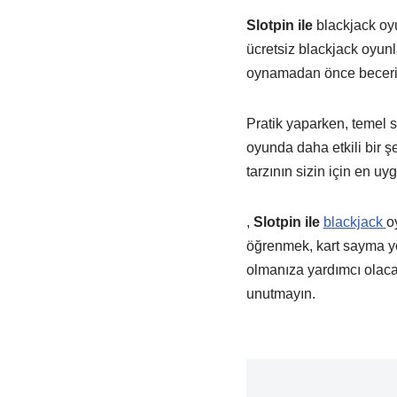
Slotpin ile
blackjack oyu
ücretsiz blackjack oyunla
oynamadan önce beceriler
Pratik yaparken, temel s
oyunda daha etkili bir şe
tarzının sizin için en u
,
Slotpin ile
blackjack
o
öğrenmek, kart sayma yö
olmanıza yardımcı olaca
unutmayın.