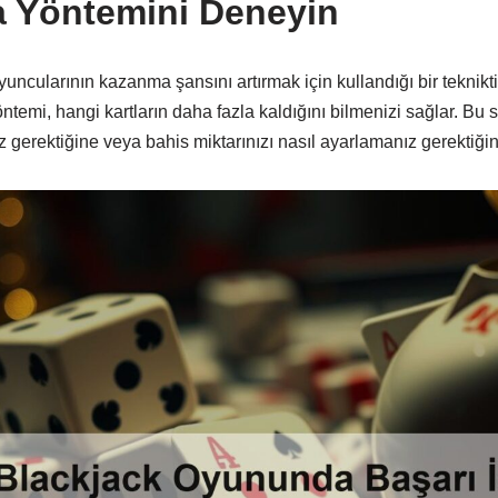
 Yöntemini Deneyin
uncularının kazanma şansını artırmak için kullandığı bir teknikti
temi, hangi kartların daha fazla kaldığını bilmenizi sağlar. B
 gerektiğine veya bahis miktarınızı nasıl ayarlamanız gerektiğine