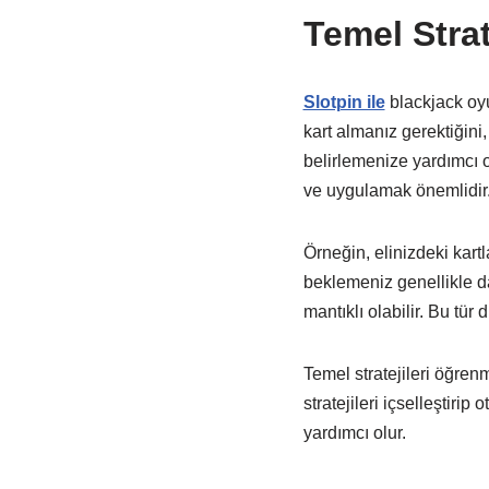
Temel Strat
Slotpin ile
blackjack oyu
kart almanız gerektiğin
belirlemenize yardımcı o
ve uygulamak önemlidir
Örneğin, elinizdeki kartl
beklemeniz genellikle d
mantıklı olabilir. Bu tür
Temel stratejileri öğren
stratejileri içselleştiri
yardımcı olur.