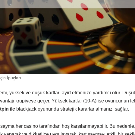
çin İpuçları
emi, yüksek ve düşük kartları ayırt etmenize yardımcı olur. Düşük
vantajı krupiyeye geçer. Yüksek kartlar (10-A) ise oyuncunun lehi
tpin ile
blackjack oyununda stratejik kararlar almanızı sağlar.
 sayma her casino tarafından hoş karşılanmayabilir. Bu nedenle,
tik yaparak ve dikkatlice uygulayarak, kart saymayı etkili bir şekil