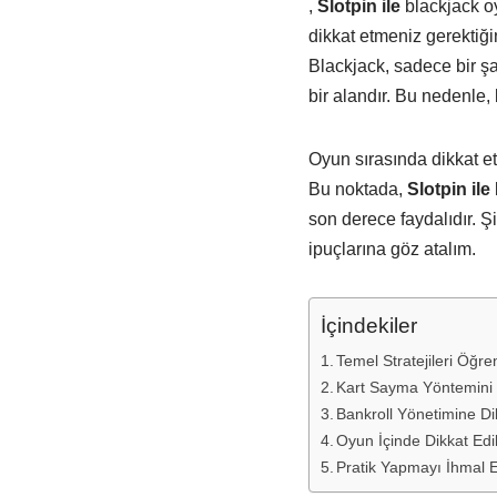
,
Slotpin ile
blackjack oy
dikkat etmeniz gerektiğin
Blackjack, sadece bir ş
bir alandır. Bu nedenle, b
Oyun sırasında dikkat et
Bu noktada,
Slotpin ile
son derece faydalıdır. Ş
ipuçlarına göz atalım.
İçindekiler
Temel Stratejileri Öğre
Kart Sayma Yöntemini
Bankroll Yönetimine Di
Oyun İçinde Dikkat Ed
Pratik Yapmayı İhmal 