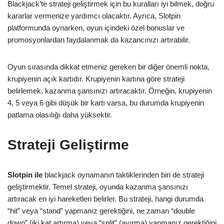
Blackjack’te strateji geliştirmek için bu kuralları iyi bilmek, doğru
kararlar vermenize yardımcı olacaktır. Ayrıca, Slotpin
platformunda oynarken, oyun içindeki özel bonuslar ve
promosyonlardan faydalanmak da kazancınızı artırabilir.
Oyun sırasında dikkat etmeniz gereken bir diğer önemli nokta,
krupiyenin açık kartıdır. Krupiyenin kartına göre strateji
belirlemek, kazanma şansınızı artıracaktır. Örneğin, krupiyenin
4, 5 veya 6 gibi düşük bir kartı varsa, bu durumda krupiyenin
patlama olasılığı daha yüksektir.
Strateji Geliştirme
Slotpin ile
blackjack oynamanın taktiklerinden biri de strateji
geliştirmektir. Temel strateji, oyunda kazanma şansınızı
artıracak en iyi hareketleri belirler. Bu strateji, hangi durumda
“hit” veya “stand” yapmanız gerektiğini, ne zaman “double
down” (iki kat artırma) veya “split” (ayırma) yapmanız gerektiğini