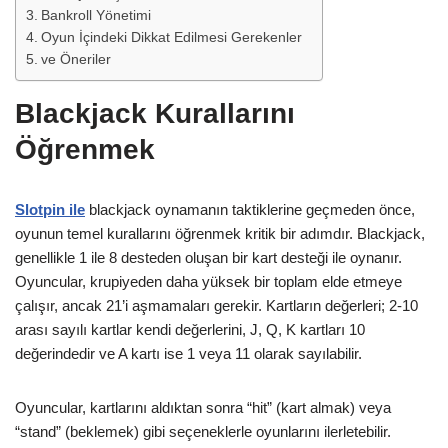
Bankroll Yönetimi
Oyun İçindeki Dikkat Edilmesi Gerekenler
ve Öneriler
Blackjack Kurallarını
Öğrenmek
Slotpin ile
blackjack oynamanın taktiklerine geçmeden önce,
oyunun temel kurallarını öğrenmek kritik bir adımdır. Blackjack,
genellikle 1 ile 8 desteden oluşan bir kart desteği ile oynanır.
Oyuncular, krupiyeden daha yüksek bir toplam elde etmeye
çalışır, ancak 21’i aşmamaları gerekir. Kartların değerleri; 2-10
arası sayılı kartlar kendi değerlerini, J, Q, K kartları 10
değerindedir ve A kartı ise 1 veya 11 olarak sayılabilir.
Oyuncular, kartlarını aldıktan sonra “hit” (kart almak) veya
“stand” (beklemek) gibi seçeneklerle oyunlarını ilerletebilir.