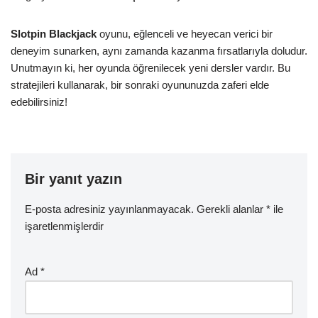
Slotpin Blackjack
oyunu, eğlenceli ve heyecan verici bir
deneyim sunarken, aynı zamanda kazanma fırsatlarıyla doludur.
Unutmayın ki, her oyunda öğrenilecek yeni dersler vardır. Bu
stratejileri kullanarak, bir sonraki oyununuzda zaferi elde
edebilirsiniz!
Bir yanıt yazın
E-posta adresiniz yayınlanmayacak.
Gerekli alanlar
*
ile
işaretlenmişlerdir
Ad
*