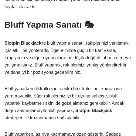
faydalı olacaktır.
Bluff Yapma Sanatı 🎭
Slotpin Blackjack
‘te bluff yapma sanatı, rakiplerinizi yanıltmak
için etkili bir yöntemdir. Eğer elinizde güçlü bir kart varsa,
krupiyenin ve diğer oyuncuların ne düşündüğünü tahmin etmeye
çalışmalısınız. Bluff yaparak, rakiplerinizi yanlış yönlendirebilir
ve daha iyi bir pozisyona geçebilirsiniz.
Bluff yaparken dikkatli olun, çünkü bu strateji her zaman işe
yaramayabilir. Eğer rakipleriniz iyi bir oyuna sahipse, bluff
yaparak kaybetme riskini de göze almanız gerekebilir. Ancak,
doğru zamanlamayla bluff yapmak,
Slotpin Blackjack
stratejileri ile kazanmanızı sağlayabilir.
Bluff yaparken, aşırıya kaçmamaya özen gösterin. Sadece