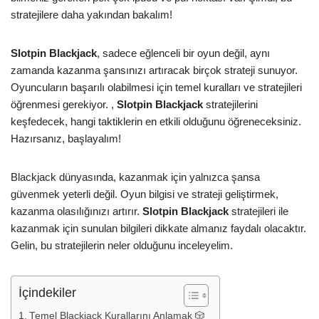
stratejilere daha yakından bakalım!
Slotpin Blackjack
, sadece eğlenceli bir oyun değil, aynı
zamanda kazanma şansınızı artıracak birçok strateji sunuyor.
Oyuncuların başarılı olabilmesi için temel kuralları ve stratejileri
öğrenmesi gerekiyor. ,
Slotpin Blackjack
stratejilerini
keşfedecek, hangi taktiklerin en etkili olduğunu öğreneceksiniz.
Hazırsanız, başlayalım!
Blackjack dünyasında, kazanmak için yalnızca şansa
güvenmek yeterli değil. Oyun bilgisi ve strateji geliştirmek,
kazanma olasılığınızı artırır.
Slotpin Blackjack
stratejileri ile
kazanmak için sunulan bilgileri dikkate almanız faydalı olacaktır.
Gelin, bu stratejilerin neler olduğunu inceleyelim.
İçindekiler
Temel Blackjack Kurallarını Anlamak 🎲