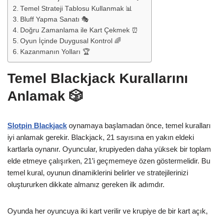
Temel Strateji Tablosu Kullanmak 📊
Bluff Yapma Sanatı 🎭
Doğru Zamanlama ile Kart Çekmek ⏰
Oyun İçinde Duygusal Kontrol 🌈
Kazanmanın Yolları 🏆
Temel Blackjack Kurallarını
Anlamak 🎲
Slotpin Blackjack
oynamaya başlamadan önce, temel kuralları
iyi anlamak gerekir. Blackjack, 21 sayısına en yakın eldeki
kartlarla oynanır. Oyuncular, krupiyeden daha yüksek bir toplam
elde etmeye çalışırken, 21’i geçmemeye özen göstermelidir. Bu
temel kural, oyunun dinamiklerini belirler ve stratejilerinizi
oluştururken dikkate almanız gereken ilk adımdır.
Oyunda her oyuncuya iki kart verilir ve krupiye de bir kart açık,