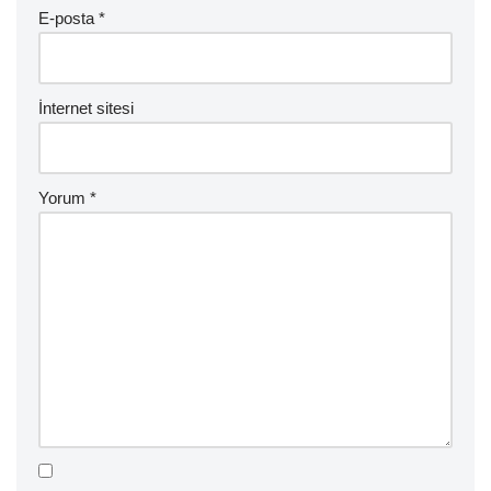
E-posta
*
İnternet sitesi
Yorum
*