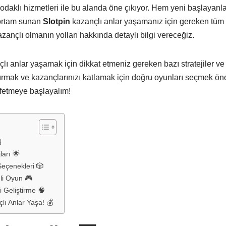
 odaklı hizmetleri ile bu alanda öne çıkıyor. Hem yeni başlayan
r ortam sunan
Slotpin
kazançlı anlar yaşamanız için gereken tüm o
azançlı olmanın yolları hakkında detaylı bilgi vereceğiz.
çlı anlar yaşamak için dikkat etmeniz gereken bazı stratejiler ve
tırmak ve kazançlarınızı katlamak için doğru oyunları seçmek ön
fetmeye başlayalım!

ları 🌟
Seçenekleri 🎲
nli Oyun 🎮
ji Geliştirme 🧠
çlı Anlar Yaşa! 💰