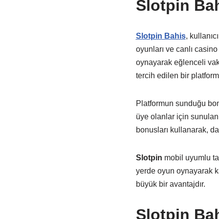
Slotpin Ba
Slotpin Bahis
, kullanıc
oyunları ve canlı casino 
oynayarak eğlenceli vakit
tercih edilen bir platfor
Platformun sunduğu bonu
üye olanlar için sunulan
bonusları kullanarak, da
Slotpin
mobil uyumlu tas
yerde oyun oynayarak ka
büyük bir avantajdır.
Slotpin Bah