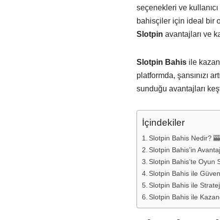
seçenekleri ve kullanıcı
bahisçiler için ideal bi
Slotpin
avantajları ve k
Slotpin Bahis
ile kazan
platformda, şansınızı ar
sunduğu avantajları keş
İçindekiler
Slotpin Bahis Nedir? 
Slotpin Bahis’in Avantaj
Slotpin Bahis’te Oyun 
Slotpin Bahis ile Güve
Slotpin Bahis ile Strate
Slotpin Bahis ile Kazan