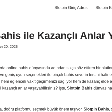
Slotpin Giriş Adresi
Slotpin B
ahis ile Kazançlı Anlar 
an 20, 2025
arda online bahis dünyasında adından sıkça söz ettiren bir platfo
ve geniş oyun seçenekleri ile birçok bahis severin tercihi haline
hem eğlenceli vakit geçirmenizi sağlıyor hem de kazanç elde etm
l kazançlı anlar yaşayabilirsiniz? İşte,
Slotpin Bahis
dünyasına 
a, doğru platformu seçmek büyük önem taşıyor.
Slotpin Bahis
,