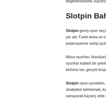
değerlendirerek, kazancın
Slotpin Ba
Slotpin
geniş oyun seçen
yer alır. Farklı tema ve 
potansiyeline sahip jack
Masa oyunları, blackjack,
oyunları kaliteli bir şe
bölümü ise, gerçek krupi
Slotpin
oyun oynarken, s
stratejileri belirlemek,
oynayarak kazanç elde et